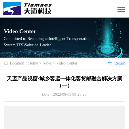
Video Center
Committed to Becoming anIntelligent Transportation
System(ITS)Solution Leader
Location：
Home
>
News
>
Video Center
Return
天迈产品视窗·城乡客运一体化客货邮融合解决方案
（一）
Date：2022-08-09 09:28:28